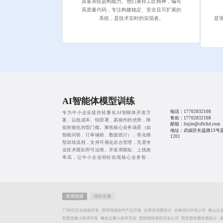
具备系统架构能力。他们秉持工匠精神，编写
高质量代码，专注构建稳定、安全且可扩展的
是
系统，是技术实时的实现者。
AI智能体模型训练
电话：
17702832108
专为中小企业提供轻量化AI智能体开发方
售前：
17702832108
案，以低成本、快部署、易操作的优势，降
邮箱：liujie@cdlchd.com
低智能化转型门槛。聚焦核心业务场景（如
地址：武侯区长益路13号
智能问答、订单辅助、数据统计），简化模
1201
型训练流程，支持可视化后台管理，无需专
业技术团队即可运维。开发周期短、上线效
率高，让中小企业轻松实现核心业务智能
化，提升竞争力。
友情链接
地区合集
广州H5互动游戏开发
昆明现成软件产品开发
社群宣传图设计
吉林SEO外包公司
唐山企
智慧党建小程序开发
餐饮点餐小程序开发
贵阳营销系统开发公司
西安朋友圈长图设计