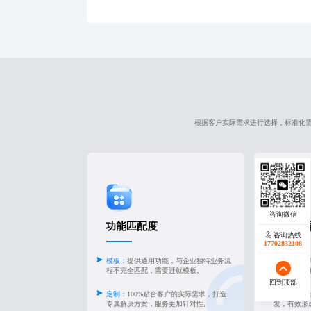
案，有效降低获客成本30%，提升客户留存率，助力
区域数字化转型。
根据客户实际需求进行选择，标准化
功能匹配度
品牌差
咨询热线
17702832108
模板：
提供通用功能，与企业独特业务流
模板：
设计
程不完全匹配，需要迁就模板。
千站一面固
回到顶部
定制：
100%贴合客户的实际需求，打造
定制：
从U
专属解决方案，服务更加针对性。
发，有效形