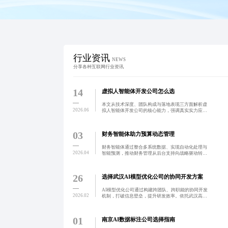
行业资讯
NEWS
分享各种互联网行业资讯
14
虚拟人智能体开发公司怎么选
本文从技术深度、团队构成与落地表现三方面解析虚
2026.06
拟人智能体开发公司的核心能力，强调真实实力应体
现在高精度建模、多模态交互响应、跨学科团队协作
及高效交付与持续迭代能力上，帮助用户识别真正具
备行业竞争力的开
03
财务智能体助力预算动态管理
财务智能体通过整合多系统数据、实现自动化处理与
2026.04
智能预测，推动财务管理从后台支持向战略驱动转
变，显著提升效率、风控与决策能力，助力企业数字
化转型。
26
选择武汉AI模型优化公司的协同开发方案
AI模型优化公司通过构建跨团队、跨职能的协同开发
2026.02
机制，打破信息壁垒，提升研发效率。依托武汉高校
与科创生态优势，融合敏捷流程、标准化接口与自动
化工具，实现模型快速迭代与落地。已助力多个行业
客户完成从0到
01
南京AI数据标注公司选择指南