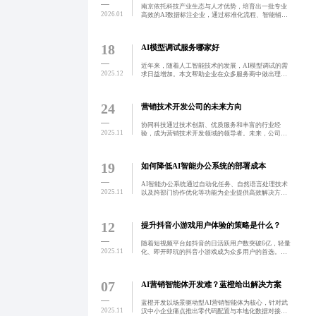
南京依托科技产业生态与人才优势，培育出一批专业
2026.01
高效的AI数据标注企业，通过标准化流程、智能辅助
工具与人机协同模式，实现高精度、高一致性数据标
注服务，助力自动驾驶、智能医疗等领域模型优化。
企业正从外包服
18
AI模型调试服务哪家好
近年来，随着人工智能技术的发展，AI模型调试的需
2025.12
求日益增加。本文帮助企业在众多服务商中做出理性
选择，避免在价格、服务响应速度等方面犯错误，并
提供有效建议。
24
营销技术开发公司的未来方向
协同科技通过技术创新、优质服务和丰富的行业经
2025.11
验，成为营销技术开发领域的领导者。未来，公司将
继续秉持‘客户至上、创新驱动’的理念，助力更多企业
在激烈的市场竞争中脱颖而出。
19
如何降低AI智能办公系统的部署成本
AI智能办公系统通过自动化任务、自然语言处理技术
2025.11
以及跨部门协作优化等功能为企业提供高效解决方
案，帮助企业克服重复性工作过多和信息流通不畅等
问题。这种系统的引入能够显著提升工作效率，降低
人力成本，并为企
12
提升抖音小游戏用户体验的策略是什么？
随着短视频平台如抖音的日活跃用户数突破6亿，轻量
2025.11
化、即开即玩的抖音小游戏成为众多用户的首选。微
距科技作为一家专注于抖音小游戏开发的公司，通过
精准定位和高效开发，为客户提供定制化的小游戏解
决方案，提升用
07
AI营销智能体开发难？蓝橙给出解决方案
蓝橙开发以场景驱动型AI营销智能体为核心，针对武
2025.11
汉中小企业痛点推出零代码配置与本地化数据对接方